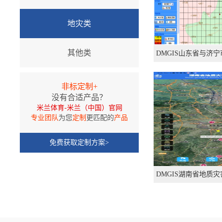
地灾类
其他类
DMGIS山东省与济
非标定制+
没有合适产品？
米兰体育-米兰（中国）官网
专业团队
为您
定制
更匹配的
产品
免费获取定制方案>
DMGIS湖南省地质