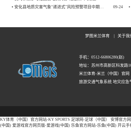
▪ 安化县地质灾害气象“递进式”风险预警项目中期成果汇报会顺利召开
09-24
梦图米兰体育
|
关于我
手机：0512-66806280(赵)
地址：苏州市高新区科发路10
米兰体育-米兰（中国）官网
旅游交通气象系统
地灾应急
KY体育（中国）官方网站-KY SPORTS
足球网-足球（中国）
安博官方网站
(中国)
爱游戏官方网页版-爱游戏(中国)
乐鱼官方网站-乐鱼(中国)
开云手